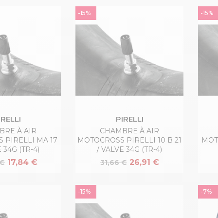
-15%
-15%
IRELLI
PIRELLI
RE À AIR
CHAMBRE À AIR
 PIRELLI MA 17
MOTOCROSS PIRELLI 10 B 21
MOT
 34G (TR-4)
/ VALVE 34G (TR-4)
17,84 €
26,91 €
 €
31,66 €
-15%
-7%