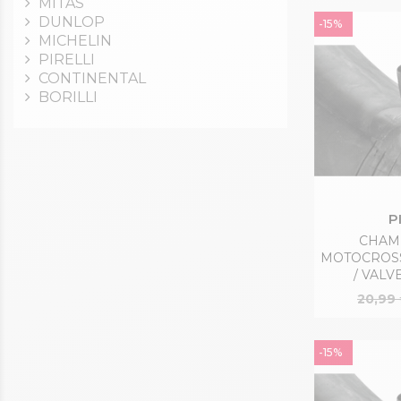
MITAS
DUNLOP
-15%
MICHELIN
PIRELLI
CONTINENTAL
BORILLI
P
CHAMB
MOTOCROSS
/ VALVE
20,99
-15%