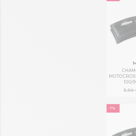
M
CHAMB
MOTOCROSS 
100/9
5,04
-7%