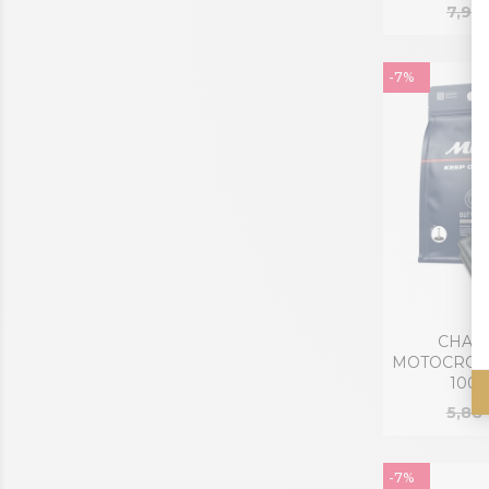
7,92
-7%
M
CHAMB
MOTOCROSS 
100/
5,88
-7%