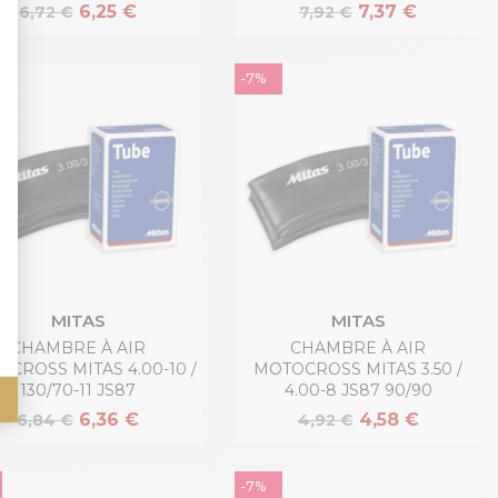
6,25 €
7,37 €
6,72 €
7,92 €
-7%
MITAS
MITAS
CHAMBRE À AIR
CHAMBRE À AIR
CROSS MITAS 4.00-10 /
MOTOCROSS MITAS 3.50 /
130/70-11 JS87
4.00-8 JS87 90/90
6,36 €
4,58 €
6,84 €
4,92 €
-7%