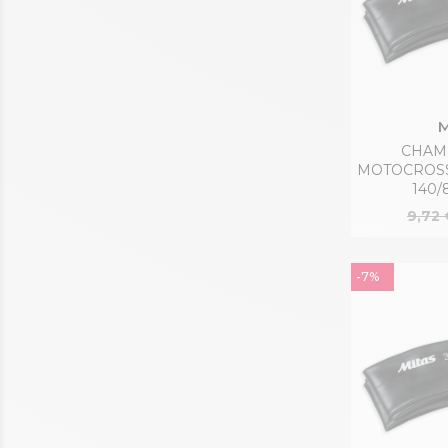
M
CHAMB
MOTOCROSS 
140/
9,72 
-7%