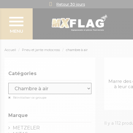
Retour 30 jours
MENU
Accueil
Pneu et jante motocross
chambre à air
Catégories
Marre des 
à leur c
Réinitialiser ce groupe
Marque
Il y a 112 produ
METZELER