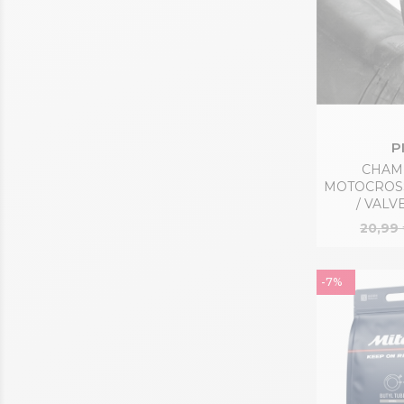
P
CHAMB
MOTOCROSS
/ VALVE
20,99
-7%