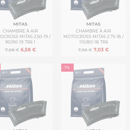
MITAS
MITAS
CHAMBRE À AIR
CHAMBRE À AIR
CROSS MITAS 2.50-19 /
MOTOCROSS MITAS 2.75-18 /
90/90-19 TR6 1
110/80-18 TR6
6,58 €
7,03 €
7,08 €
7,56 €
-7%