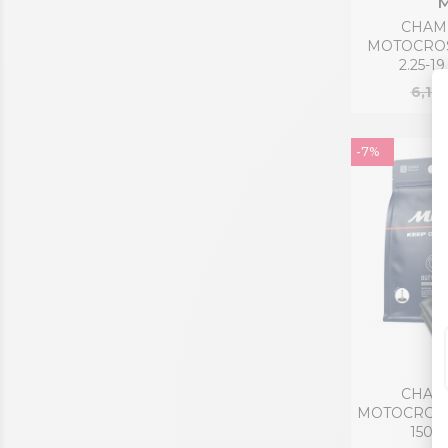
M
CHAMB
MOTOCROSS
2.25-1
6,12 
-7%
M
CHAMB
MOTOCROSS 
150/7