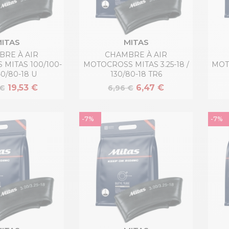
ITAS
MITAS
RE À AIR
CHAMBRE À AIR
MITAS 100/100-
MOTOCROSS MITAS 3.25-18 /
MOTO
40/80-18 U
130/80-18 TR6
19,53 €
6,47 €
 €
6,96 €
-7%
-7%