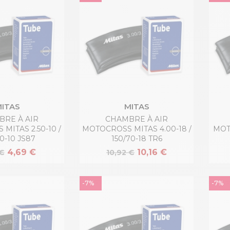
ITAS
MITAS
RE À AIR
CHAMBRE À AIR
MITAS 2.50-10 /
MOTOCROSS MITAS 4.00-18 /
MOTO
0-10 JS87
150/70-18 TR6
4,69 €
10,16 €
 €
10,92 €
-7%
-7%