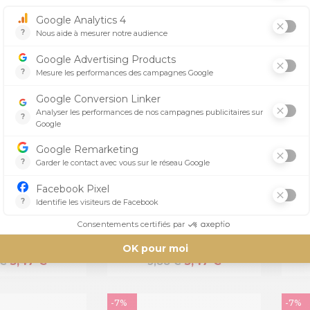
7,37 €
5,25 €
 €
5,64 €
-7%
-7%
ITAS
MITAS
RE À AIR
CHAMBRE À AIR
MITAS 2.50-12 /
MOTOCROSS MITAS 2.50-12 /
MOTO
90-12 TR4
100/90-12 JS87
5,47 €
5,47 €
 €
5,88 €
-7%
-7%