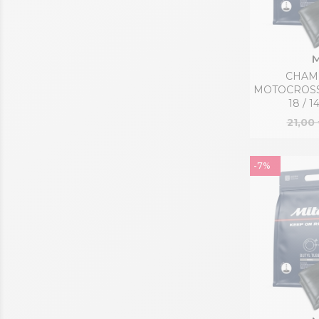
M
CHAMB
MOTOCROSS 
18 / 1
21,00
-7%