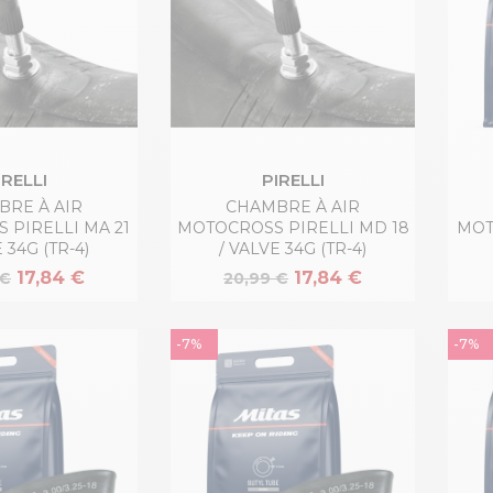
IRELLI
PIRELLI
RE À AIR
CHAMBRE À AIR
 PIRELLI MA 21
MOTOCROSS PIRELLI MD 18
MOT
 34G (TR-4)
/ VALVE 34G (TR-4)
17,84 €
17,84 €
 €
20,99 €
-7%
-7%