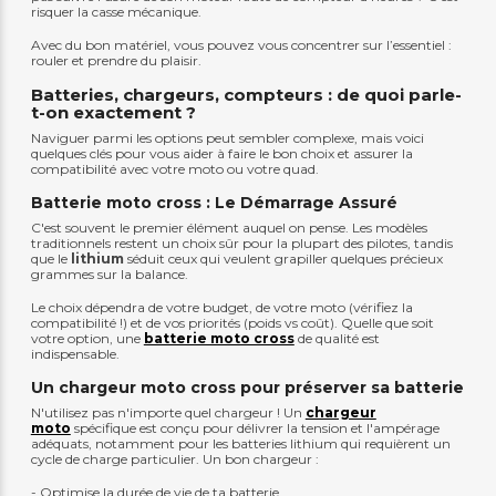
risquer la casse mécanique.
Avec du bon matériel, vous pouvez vous concentrer sur l’essentiel :
rouler et prendre du plaisir.
Batteries, chargeurs, compteurs : de quoi parle-
t-on exactement ?
Naviguer parmi les options peut sembler complexe, mais voici
quelques clés pour vous aider à faire le bon choix et assurer la
compatibilité avec votre moto ou votre quad.
Batterie moto cross : Le Démarrage Assuré
C'est souvent le premier élément auquel on pense. Les modèles
traditionnels restent un choix sûr pour la plupart des pilotes, tandis
que le
lithium
séduit ceux qui veulent grapiller quelques précieux
grammes sur la balance.
Le choix dépendra de votre budget, de votre moto (vérifiez la
compatibilité !) et de vos priorités (poids vs coût). Quelle que soit
votre option, une
batterie moto cross
de qualité est
indispensable.
Un chargeur moto cross pour préserver sa batterie
N'utilisez pas n'importe quel chargeur ! Un
chargeur
moto
spécifique est conçu pour délivrer la tension et l'ampérage
adéquats, notamment pour les batteries lithium qui requièrent un
cycle de charge particulier. Un bon chargeur :
- Optimise la durée de vie de ta batterie.