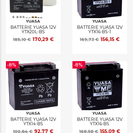
YUASA
YUASA
BATTERIE YUASA 12V
BATTERIE YUASA 12V
YTX20L-BS
YTX16-BS-1
170,29 €
156,15 €
185,10 €
169,73 €
-8%
-8%
YUASA
YUASA
BATTERIE YUASA 12V
BATTERIE YUASA 12V
YTX14-BS
YTX16-BS
92,77 €
155,09 €
100,84 €
168,58 €