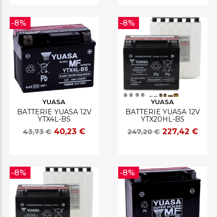
-8%
-8%
YUASA
YUASA
BATTERIE YUASA 12V
BATTERIE YUASA 12V
YTX4L-BS
YTX20HL-BS
40,23 €
227,42 €
43,73 €
247,20 €
-8%
-8%