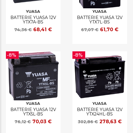
YUASA
YUASA
BATTERIE YUASA 12V
BATTERIE YUASA 12V
YTX7A-BS
YTX7L-BS
68,41 €
61,70 €
74,36 €
67,07 €
-8%
-8%
YUASA
YUASA
BATTERIE YUASA 12V
BATTERIE YUASA 12V
YTX5L-BS
YTX24HL-BS
70,03 €
278,63 €
76,12 €
302,86 €