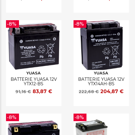
-8%
-8%
YUASA
YUASA
BATTERIE YUASA 12V
BATTERIE YUASA 12V
YTX12-BS
YTX14AH-BS
83,87 €
204,87 €
91,16 €
222,68 €
-8%
-8%