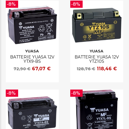
-8%
-8%
YUASA
YUASA
BATTERIE YUASA 12V
BATTERIE YUASA 12V
YTX9-BS
YTZ10S
67,07 €
118,46 €
72,90 €
128,76 €
-8%
-8%