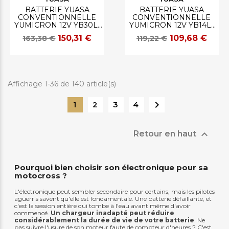
BATTERIE YUASA
BATTERIE YUASA
CONVENTIONNELLE
CONVENTIONNELLE
YUMICRON 12V YB30L-
YUMICRON 12V YB14L-
B
A2
150,31 €
109,68 €
163,38 €
119,22 €
Affichage 1-36 de 140 article(s)

1
2
3
4

Retour en haut
Pourquoi bien choisir son électronique pour sa
motocross ?
L'électronique peut sembler secondaire pour certains, mais les pilotes
aguerris savent qu'elle est fondamentale. Une batterie défaillante, et
c'est la session entière qui tombe à l'eau avant même d'avoir
commencé.
Un chargeur inadapté peut réduire
considérablement la durée de vie de votre batterie
. Ne
pas suivre l'usure de son moteur faute de compteur d'heures ? C'est