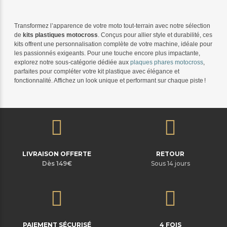
Transformez l’apparence de votre moto tout-terrain avec notre sélection
de
kits plastiques motocross
. Conçus pour allier style et durabilité, ces
kits offrent une personnalisation complète de votre machine, idéale pour
les passionnés exigeants. Pour une touche encore plus impactante,
explorez notre sous-catégorie dédiée aux
plaques phares motocross
,
parfaites pour compléter votre kit plastique avec élégance et
fonctionnalité. Affichez un look unique et performant sur chaque piste
!
LIVRAISON OFFERTE
RETOUR
Dès 149€
Sous 14 jours
PAIEMENT SÉCURISÉ
4 FOIS