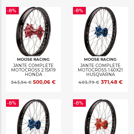
-8%
-8%
MOOSE RACING
MOOSE RACING
JANTE COMPLÈTE
JANTE COMPLÈTE
MOTOCROSS 2.15X19
MOTOCROSS 1.60X21
HONDA
HUSQVARNA
500,06 €
371,48 €
543,54 €
403,79 €
-8%
-8%