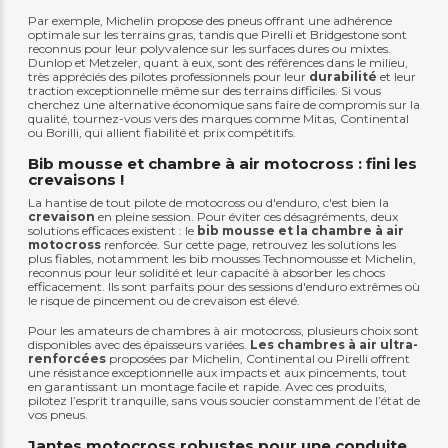
Par exemple, Michelin propose des pneus offrant une adhérence
optimale sur les terrains gras, tandis que Pirelli et Bridgestone sont
reconnus pour leur polyvalence sur les surfaces dures ou mixtes.
Dunlop et Metzeler, quant à eux, sont des références dans le milieu,
très appréciés des pilotes professionnels pour leur
durabilité
et leur
traction exceptionnelle même sur des terrains difficiles. Si vous
cherchez une alternative économique sans faire de compromis sur la
qualité, tournez-vous vers des marques comme Mitas, Continental
ou Borilli, qui allient fiabilité et prix compétitifs.
Bib mousse et chambre à air motocross : fini les
crevaisons !
La hantise de tout pilote de motocross ou d'enduro, c'est bien la
crevaison
en pleine session. Pour éviter ces désagréments, deux
solutions efficaces existent : le
bib mousse et la chambre à air
motocross
renforcée. Sur cette page, retrouvez les solutions les
plus fiables, notamment les bib mousses Technomousse et Michelin,
reconnus pour leur solidité et leur capacité à absorber les chocs
efficacement. Ils sont parfaits pour des sessions d'enduro extrêmes où
le risque de pincement ou de crevaison est élevé.
Pour les amateurs de chambres à air motocross, plusieurs choix sont
disponibles avec des épaisseurs variées.
Les chambres à air ultra-
renforcées
proposées par Michelin, Continental ou Pirelli offrent
une résistance exceptionnelle aux impacts et aux pincements, tout
en garantissant un montage facile et rapide. Avec ces produits,
pilotez l’esprit tranquille, sans vous soucier constamment de l’état de
vos pneus.
Jantes motocross robustes pour une conduite