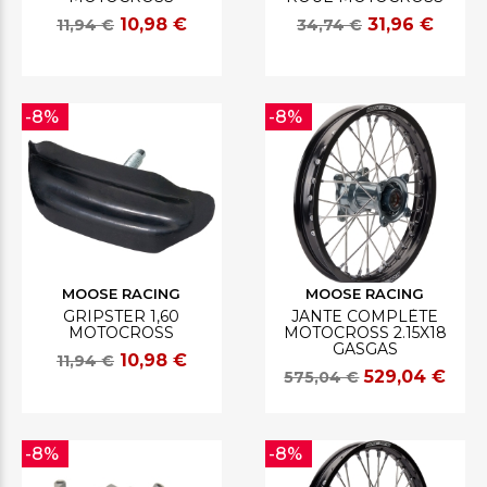
10,98 €
31,96 €
11,94 €
34,74 €
-8%
-8%
MOOSE RACING
MOOSE RACING
GRIPSTER 1,60
JANTE COMPLÈTE
MOTOCROSS
MOTOCROSS 2.15X18
GASGAS
10,98 €
11,94 €
529,04 €
575,04 €
-8%
-8%