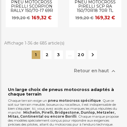
PNEU MOTOCROSS
PNEU MOTOCROSS
PIRELLI SCORPION
PIRELLI SCP RA
RALLY 150/70-17 69R
150/70R18 70R TL
169,32 €
169,32 €
199,20 €
199,20 €
Affichage 1-36 de 685 article(s)

1
2
3
…
20

Retour en haut
Un large choix de pneus motocross adaptés à
chaque terrain
Chaque terrain exige un
pneu motocross spécifique
. Que ce
soit sur terrain meuble, boueux ou rocailleux, il est indispensable de
bien s’équiper. Ici, vous avez accès aux marques les plus réputées du
marché :
Michelin, Pirelli, Bridgestone, Dunlop, Metzeler,
Mitas, Continental ou encore Borilli
. Chaque marque propose
des modèles spécialement conçus pour répondre aux exigences
précises des pilotes, allant du motocross pur à l’enduro technique.