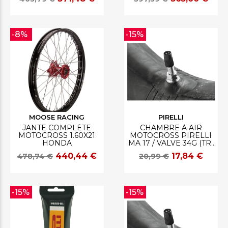
-8%
-15%
MOOSE RACING
PIRELLI
JANTE COMPLÈTE
CHAMBRE À AIR
MOTOCROSS 1.60X21
MOTOCROSS PIRELLI
HONDA
MA 17 / VALVE 34G (TR-
4)
440,44 €
17,84 €
478,74 €
20,99 €
-15%
-15%