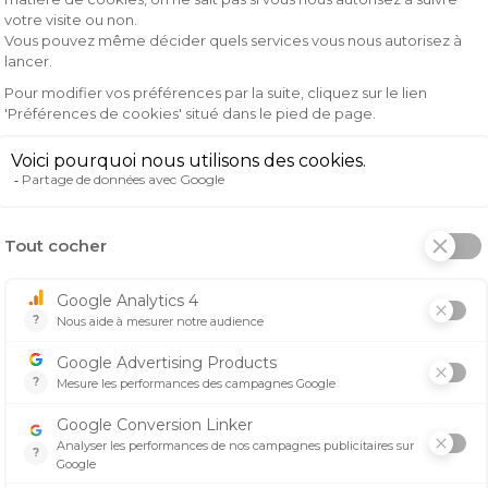
ec des matériaux de haute qualité qui garantissent un c
en plein air sans craindre le froid.
nte, ce bonnet apportera une touche de style à votre tenu
t tendance.
ité en extérieur, le bonnet Fly Femme Chunky Pom Rose sera
z, tout en vous assurant un look féminin et moderne.