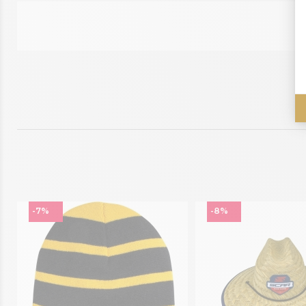
-7%
-8%