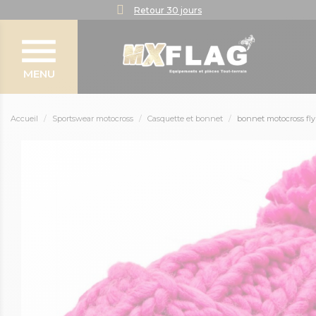
Retour 30 jours
MENU
Accueil
Sportswear motocross
Casquette et bonnet
bonnet motocross f