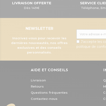
LIVRAISON OFFERTE
SERVICE CLI
Dès 149€
Téléphone, Em
NEWSLETTER
Inscrivez-vous pour recevoir les
J'accepte les c
dernières nouveautés, nos offres
politique de confid
exclusives et des conseils
personnalisés.
AIDE ET CONSEILS
I
Livraison
Q
Retours
M
Questions fréquentes
C
Contactez-nous
C