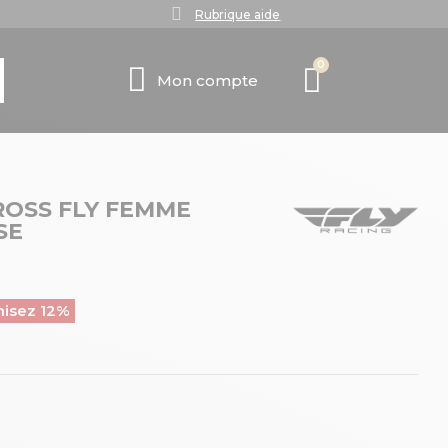
Rubrique aide
Mon compte
OSS FLY FEMME
SE
isez 12%