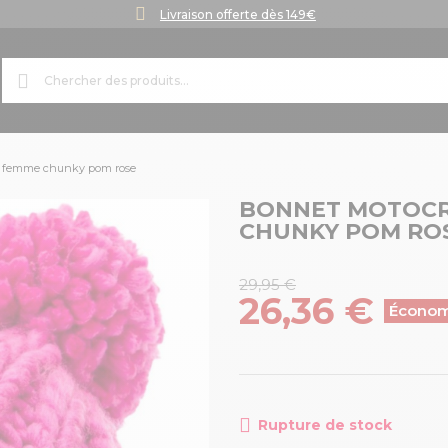
Livraison offerte dès 149€
ly femme chunky pom rose
BONNET MOTOCR
CHUNKY POM RO
29,95 €
26,36 €
Économ
Rupture de stock