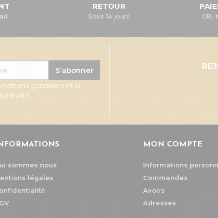
ENT
RETOUR
PAI
ail
Sous 14 jours
CB, 
RE
S’abonner
onditions générales et la
entialité.
NFORMATIONS
MON COMPTE
ui sommes nous
Informations personn
entions légales
Commandes
onfidentialité
Avoirs
GV
Adresses