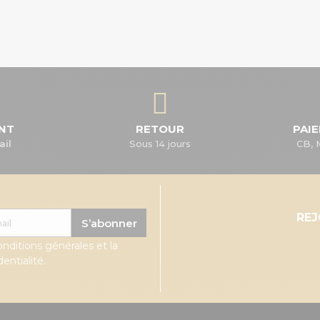
ENT
RETOUR
PAI
ail
Sous 14 jours
CB, 
RE
S’abonner
onditions générales et la
entialité.