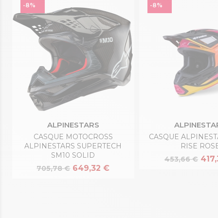
-8%
-8%
ALPINESTARS
ALPINESTA
CASQUE MOTOCROSS
CASQUE ALPINEST
ALPINESTARS SUPERTECH
RISE ROS
SM10 SOLID
417
453,66 €
649,32 €
705,78 €