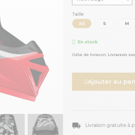
Taille
XS
S
M
En stock
Délai de livraison
Livraison so
Ajouter au pan
Livraison gratuite à 