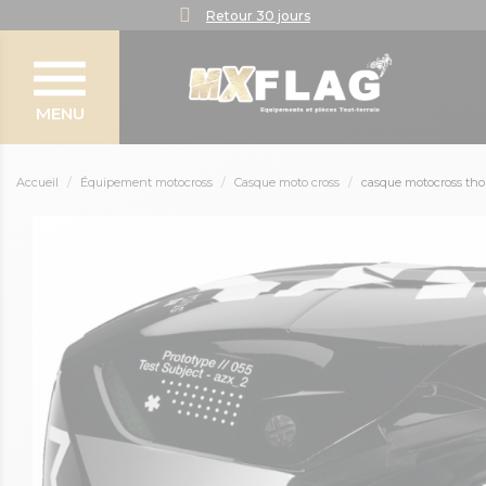
Retour 30 jours
MENU
Accueil
Équipement motocross
Casque moto cross
casque motocross thor 