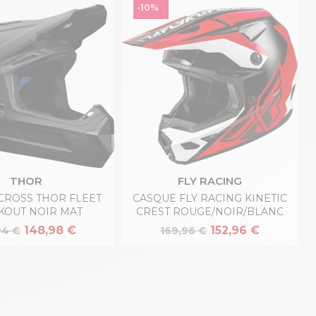
-10%
THOR
FLY RACING
CROSS THOR FLEET
CASQUE FLY RACING KINETIC
KOUT NOIR MAT
CREST ROUGE/NOIR/BLANC
148,98 €
152,96 €
94 €
169,96 €