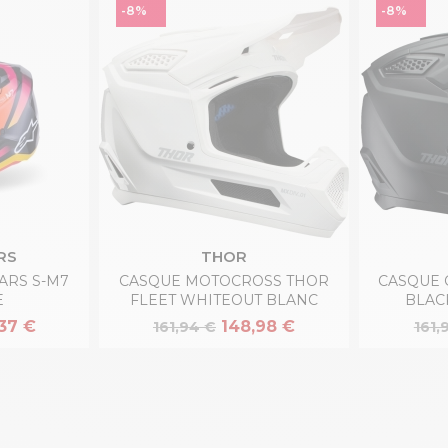
-8%
-8%
RS
THOR
ARS S-M7
CASQUE MOTOCROSS THOR
CASQUE 
E
FLEET WHITEOUT BLANC
BLAC
,37 €
148,98 €
161,94 €
161,