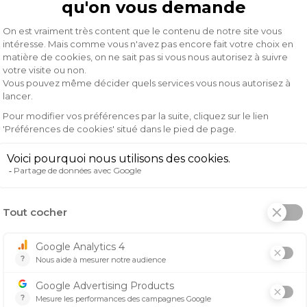
ment de motocross qui allie sécurité, confort et style. Conç
 une protection optimale.
antes sur le cerveau.
e hygiène irréprochables.
echnologie MIPS®-Integra TX, qui améliore la sécurité en a
 les forces traumatisantes, vous permettant de rouler en t
 améliorée au niveau de la bouche, garantissant une circul
ible et lavable, vous assurant un port agréable même lors
es d'attaches rapides, ce qui facilite l'ajustement et le re
ien sécurisé lors de vos courses.
asque Thor Reflex Sport Strike est conçu pour résister aux
 de rouler avec style tout en étant protégé.