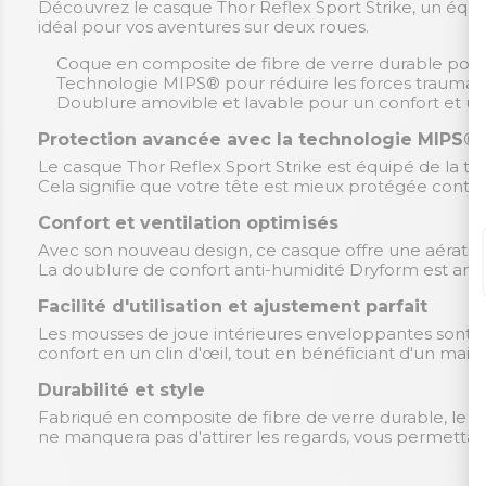
Découvrez le casque Thor Reflex Sport Strike, un équipe
idéal pour vos aventures sur deux roues.
Coque en composite de fibre de verre durable pour
Technologie MIPS® pour réduire les forces traumatis
Doublure amovible et lavable pour un confort et un
Protection avancée avec la technologie MIPS®
Le casque Thor Reflex Sport Strike est équipé de la t
Cela signifie que votre tête est mieux protégée contre
Confort et ventilation optimisés
Avec son nouveau design, ce casque offre une aération
La doublure de confort anti-humidité Dryform est amov
Facilité d'utilisation et ajustement parfait
Les mousses de joue intérieures enveloppantes sont doté
confort en un clin d'œil, tout en bénéficiant d'un maint
Durabilité et style
Fabriqué en composite de fibre de verre durable, le c
ne manquera pas d'attirer les regards, vous permettant