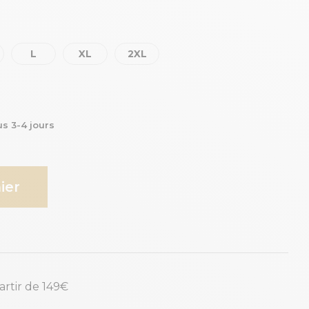
L
XL
2XL
us 3-4 jours
ier
partir de 149€