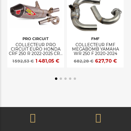
PRO CIRCUIT
FMF
COLLECTEUR PRO
COLLECTEUR FMF
CIRCUIT EURO HONDA
MEGABOMB YAMAHA
CRF 250 R 2022-2025 CRF
WR 250 F 2020-2024
K
250 RX 2022-2025
1 481,05 €
627,70 €
1 592,53 €
682,28 €