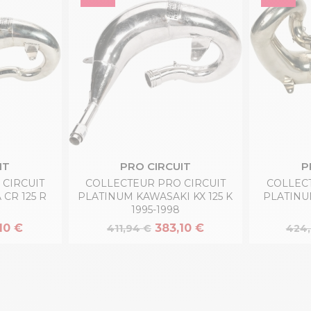
IT
PRO CIRCUIT
P
CIRCUIT
COLLECTEUR PRO CIRCUIT
COLLEC
CR 125 R
PLATINUM KAWASAKI KX 125 K
PLATINU
1995-1998
10 €
383,10 €
411,94 €
424,