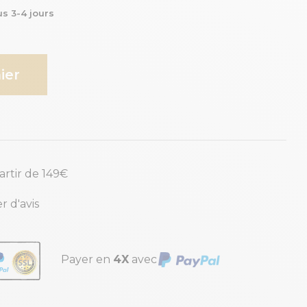
us 3-4 jours
ier
partir de 149€
r d'avis
Payer en
4X
avec