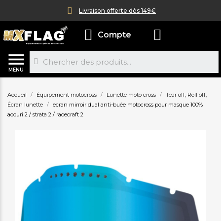
Livraison offerte dès 149€
Compte
MENU
Accueil
Équipement motocross
Lunette moto cross
Tear off, Roll off,
Écran lunette
ecran mirroir dual anti-buée motocross pour masque 100%
accuri 2 / strata 2 / racecraft 2