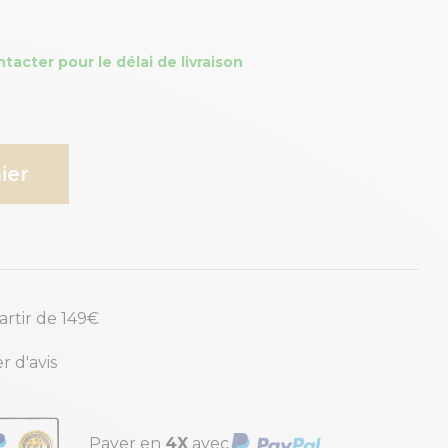
cter pour le délai de livraison
ier
partir de 149€
r d'avis
Payer en
4X
avec