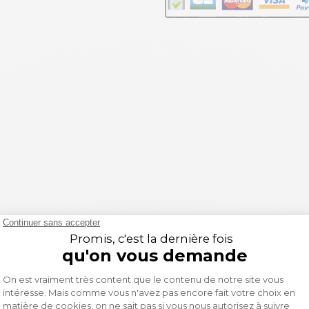
té
igue oculaire
plication de tear-off sans couture
ycarbonate résistant aux rayures et anti-buée qui augmente 
ue oculaire, tout en étant équipé de broches de lentille int