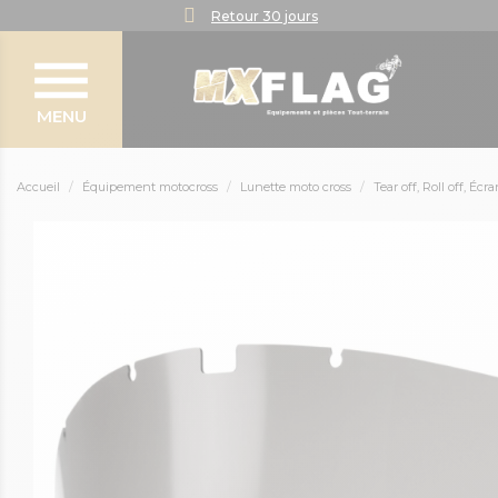
Retour 30 jours
MENU
Accueil
Équipement motocross
Lunette moto cross
Tear off, Roll off, Écr