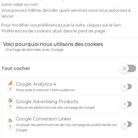
os yeux des rayons nocifs du soleil.
profiter d'une vision claire et nette lors de vos sessions
gie anti-buée vous permet de garder une vision dégagée mêm
 du soleil, assurant ainsi votre confort et votre sécurité to
 votre performance sur la piste en ayant une vision optim
ti-buée vous permet de rester concentré sur votre course s
r le soleil, assurant ainsi votre confort et votre sécurité
cessoire essentiel pour tout motard passionné de motocros
hoix idéal pour améliorer votre expérience de conduite. Ne l
aute performance et profitez pleinement de chaque instan