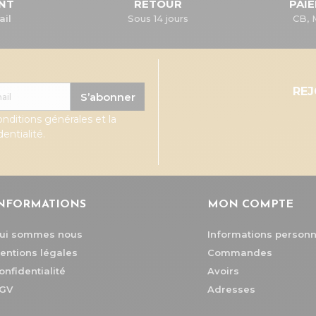
ENT
RETOUR
PAI
ail
Sous 14 jours
CB, 
RE
S’abonner
onditions générales et la
entialité.
NFORMATIONS
MON COMPTE
ui sommes nous
Informations personn
entions légales
Commandes
onfidentialité
Avoirs
GV
Adresses