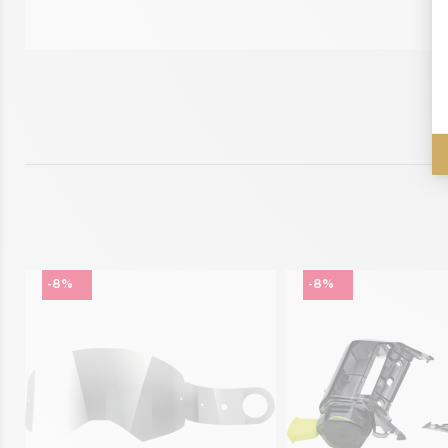
-8%
-8%