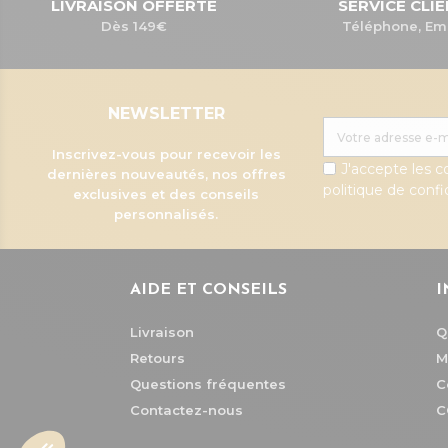
LIVRAISON OFFERTE
SERVICE CLI
Dès 149€
Téléphone, Em
NEWSLETTER
Inscrivez-vous pour recevoir les
J'accepte les c
dernières nouveautés, nos offres
politique de confid
exclusives et des conseils
personnalisés.
AIDE ET CONSEILS
I
Livraison
Q
Retours
M
Questions fréquentes
C
Contactez-nous
C