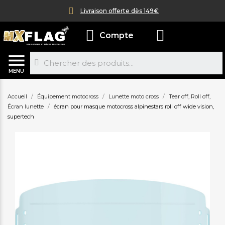
Livraison offerte dès 149€
Compte
MENU
Accueil
Équipement motocross
Lunette moto cross
Tear off, Roll off,
Écran lunette
écran pour masque motocross alpinestars roll off wide vision,
supertech