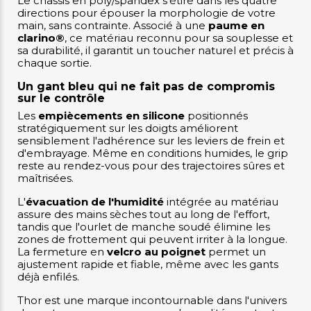
Le châssis en poly/spandex s'étire dans les quatre
directions pour épouser la morphologie de votre
main, sans contrainte. Associé à une
paume en
clarino®
, ce matériau reconnu pour sa souplesse et
sa durabilité, il garantit un toucher naturel et précis à
chaque sortie.
Un gant bleu qui ne fait pas de compromis
sur le contrôle
Les
empiècements en silicone
positionnés
stratégiquement sur les doigts améliorent
sensiblement l'adhérence sur les leviers de frein et
d'embrayage. Même en conditions humides, le grip
reste au rendez-vous pour des trajectoires sûres et
maîtrisées.
L'
évacuation de l'humidité
intégrée au matériau
assure des mains sèches tout au long de l'effort,
tandis que l'ourlet de manche soudé élimine les
zones de frottement qui peuvent irriter à la longue.
La fermeture en
velcro au poignet
permet un
ajustement rapide et fiable, même avec les gants
déjà enfilés.
Thor est une marque incontournable dans l'univers