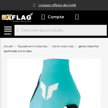
Livraison offerte dès 149€
Compte
MENU
Accueil
Équipement motocross
Gants moto cross
gants cross thor
sportmode iconic bleu