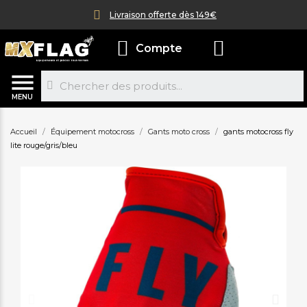
Livraison offerte dès 149€
Compte
MENU
Accueil
Équipement motocross
Gants moto cross
gants motocross fly
lite rouge/gris/bleu