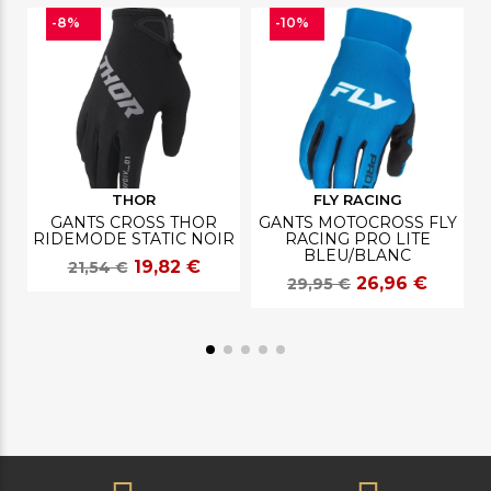
-8%
-10%
THOR
FLY RACING
GANTS CROSS THOR
GANTS MOTOCROSS FLY
RIDEMODE STATIC NOIR
RACING PRO LITE
R
BLEU/BLANC
19,82 €
21,54 €
26,96 €
29,95 €