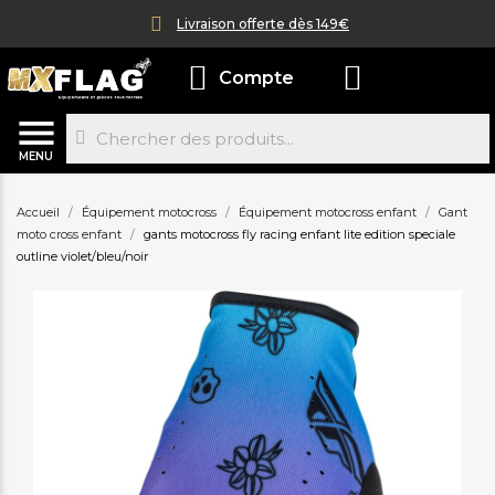
Livraison offerte dès 149€
Compte
MENU
Accueil
Équipement motocross
Équipement motocross enfant
Gant
moto cross enfant
gants motocross fly racing enfant lite edition speciale
outline violet/bleu/noir