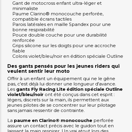
Gant de motocross enfant ultra-léger et
minimaliste
Paume Clarino® monocouche perforée,
compatible écrans tactiles
Parois latérales en maille Spandex pour une
bonne respirabilité
Pouce double couche pour une durabilité
renforcée
Grips silicone sur les doigts pour une accroche
fiable
Coloris violet/bleu/noir en édition spéciale Outline
Des gants pensés pour les jeunes riders qui
veulent sentir leur moto
Offrir à un enfant un équipement qui ne le gêne
pas, c'est déjà lui donner une longueur d'avance.
Les
gants Fly Racing Lite édition spéciale Outline
violet/bleu/noir
ont été conçus dans cet esprit :
légers, discrets sur la main, ils permettent aux
jeunes pilotes de se concentrer sur leur pilotage
sans jamais ressentir de contrainte.
La
paume en Clarino® monocouche
perforée
assure un contact précis avec le guidon tout en
laissant la main respirer. Un vrai atout lors des