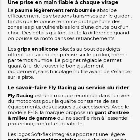
Une prise en main fiable à chaque virage
La
paume légèrement rembourrée
absorbe
efficacement les vibrations transmises par le guidon,
tandis que le pouce renforcé protège l'une des
zones les plus vulnérables lors d'une chute ou d'un
choc. Des détails qui font toute la différence quand
on pousse sa moto dans ses retranchements.
Les
grips en silicone
placés au bout des doigts
offrent une accroche précise sur le guidon, même
par temps humide. Le poignet réglable permet
quant à lui de trouver le bon ajustement
rapidement, sans bricolage inutile avant de s'élancer
sur la piste.
Le savoir-faire Fly Racing au service du rider
Fly Racing
est une marque reconnue dans l'univers
du motocross pour la qualité constante de ses
équipements, des casques aux accessoires. Avec le
modèle F-16, la marque propose un
gant d'entrée
à milieu de gamme
qui ne sacrifie rien à l'essentiel :
protection, confort et durabilité.
Les logos Soft-flex intégrés apportent une légère
protection supplémentaire
sur le dos de la main,