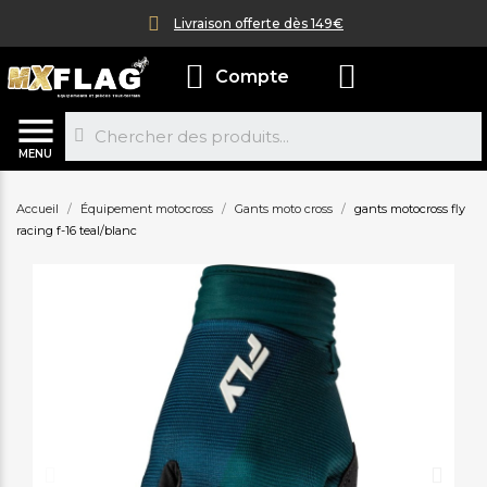
Livraison offerte dès 149€
Compte
MENU
Accueil
Équipement motocross
Gants moto cross
gants motocross fly
racing f-16 teal/blanc