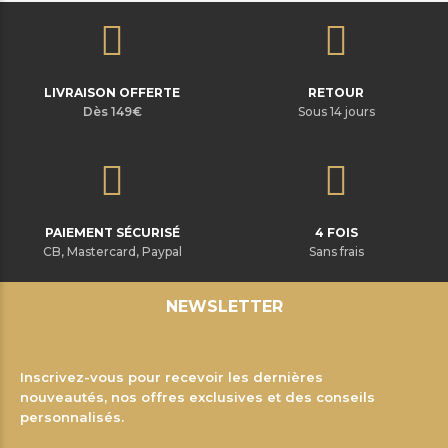
LIVRAISON OFFERTE
RETOUR
Dès 149€
Sous 14 jours
PAIEMENT SÉCURISÉ
4 FOIS
CB, Mastercard, Paypal
Sans frais
NEWSLETTER
Inscrivez-vous pour recevoir les dernières
nouveautés, nos offres exclusives et des conseils
personnalisés.