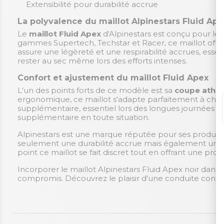
Extensibilité pour durabilité accrue
La polyvalence du maillot Alpinestars Fluid Ape
Le
maillot Fluid Apex
d'Alpinestars est conçu pour les 
gammes Supertech, Techstar et Racer, ce maillot offre
assure une légèreté et une respirabilité accrues, esse
rester au sec même lors des efforts intenses.
Confort et ajustement du maillot Fluid Apex
L'un des points forts de ce modèle est sa
coupe athlé
ergonomique, ce maillot s'adapte parfaitement à chaq
supplémentaire, essentiel lors des longues journées d
supplémentaire en toute situation.
Alpinestars est une marque réputée pour ses produits i
seulement une durabilité accrue mais également une p
point ce maillot se fait discret tout en offrant une pro
Incorporer le maillot Alpinestars Fluid Apex noir dans
compromis. Découvrez le plaisir d'une conduite confor