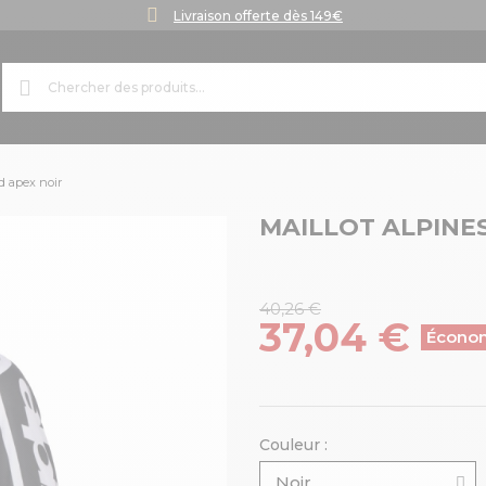
Livraison offerte dès 149€
id apex noir
MAILLOT ALPINE
40,26 €
37,04 €
Écono
Couleur :