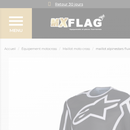
Retour 30 jours
MENU
Accueil
Équipement motocross
Maillot moto cross
maillot alpinestars flu