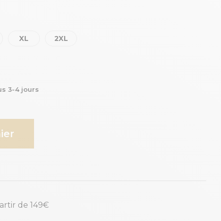
XL
2XL
us 3-4 jours
ier
partir de 149€