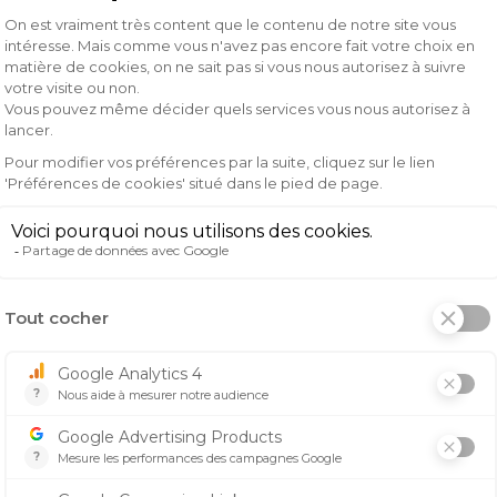
x noir
pilotes de loisirs recherchant à la fois confort et performa
 des technologies qui le rendent accessible tout en étant
ntielles pour les sessions de motocross prolongées. L'évacu
tique
décontractée, spécialement pensée pour offrir une 
ue morphologie tout en garantissant un confort optimal. L
e conduite. Sa coupe plus longue à l'arrière offre une meil
nnovants et résistants, et ce maillot ne fait pas exception.
erformance de haut niveau. Que vous soyez sur les pistes o
tection optimale.
 votre équipement de motocross, c'est faire le choix d'une p
table grâce à ce maillot pensé pour l'aventure.