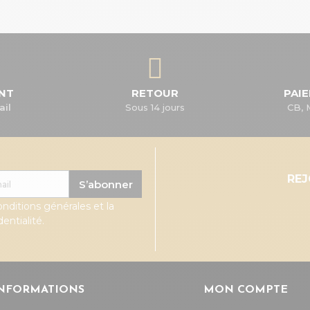
ENT
RETOUR
PAI
ail
Sous 14 jours
CB, 
RE
S’abonner
onditions générales et la
entialité.
NFORMATIONS
MON COMPTE