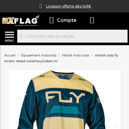
Livraison offerte dès 149€
Compte
MENU
Accueil
Équipement motocross
Maillot moto cross
maillot cross fly
kinetic reload ivoire/navy/cobalt 2xl