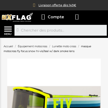
Livraison offerte dès 149€
Compte
MENU
Accueil
Équipement motocross
Lunette moto cross
masque
motocross fly focus snow hi-vis/teal w/ dark smoke lens