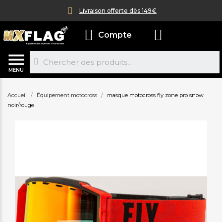
Livraison offerte dès 149€
Compte
MENU
Accueil
Équipement motocross
masque motocross fly zone pro snow
noir/rouge