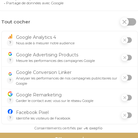
r est un incontournable pour les amateurs de motocross. Sa 
es renforts extensibles multidirectionnels offrent une flexibi
ermeture à glissière principale YKK® et ses détails de prote
tement parfait, ni trop serré ni trop lâche.
ek Moss Vert/Noir :
male, vous permettant de rester au frais et à l'aise pendant
ance exceptionnelle aux frottements et une durabilité à tou
eture à cliquet permettent une flexibilité optimale et un aj
 le genou ergonomique préformé offrent une protection sup
.