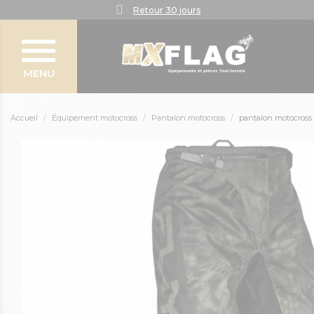
Retour 30 jours
MENU
Accueil
Équipement motocross
Pantalon motocross
pantalon motocross fl