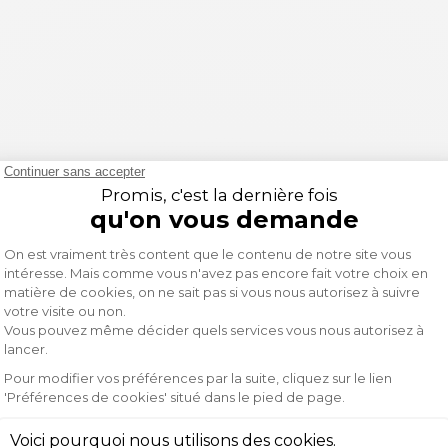
er au frais et à l'aise.
lexibilité.
é exceptionnelles.
bilité maximale.
ent des ouvertures pour la circulation de l'air.
rt des protections.
juster le vêtement.