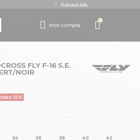
Rubrique aide
Mon compte
OSS FLY F-16 S.E.
ERT/NOIR
isez 12%
34
36
38
40
42