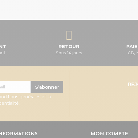
ENT
RETOUR
PAI
ail
Sous 14 jours
CB, 
RE
S’abonner
onditions générales et la
entialité.
NFORMATIONS
MON COMPTE