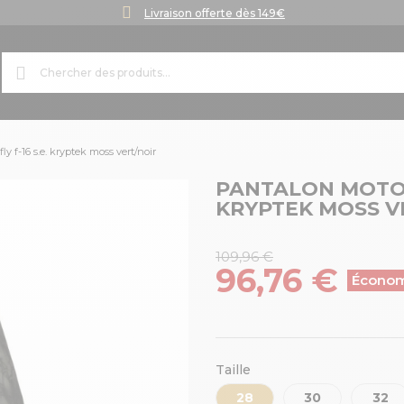
Livraison offerte dès 149€
y f-16 s.e. kryptek moss vert/noir
PANTALON MOTOCR
KRYPTEK MOSS V
109,96 €
96,76 €
Économ
Taille
28
30
32