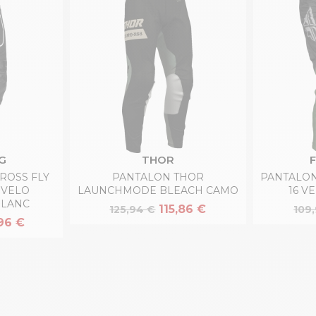
G
THOR
ROSS FLY
PANTALON THOR
PANTALON
 VELO
LAUNCHMODE BLEACH CAMO
16 V
BLANC
115,86 €
125,94 €
109
96 €