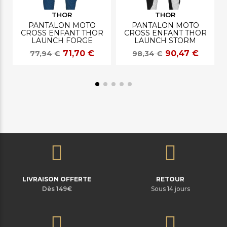
THOR
THOR
PANTALON MOTO
PANTALON MOTO
CROSS ENFANT THOR
CROSS ENFANT THOR
E
LAUNCH FORGE
LAUNCH STORM
71,70 €
90,47 €
77,94 €
98,34 €
LIVRAISON OFFERTE
RETOUR
Dès 149€
Sous 14 jours