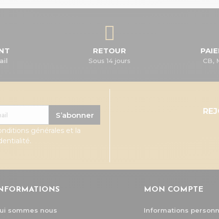
ENT
RETOUR
PAI
ail
Sous 14 jours
CB, 
RE
S’abonner
onditions générales et la
entialité.
NFORMATIONS
MON COMPTE
ui sommes nous
Informations personn