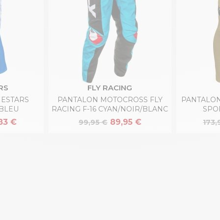
RS
FLY RACING
NESTARS
PANTALON MOTOCROSS FLY
PANTALO
 BLEU
RACING F-16 CYAN/NOIR/BLANC
SPO
83 €
89,95 €
99,95 €
173,