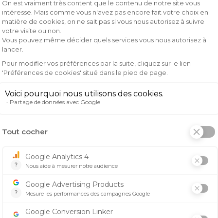
ux conditions les plus extrêmes tout en offrant un confort
t une durabilité à toute épreuve, tout en assurant un aju
on Fly Kinetic Mesh offrent une protection optimale lors d
pplémentaire apportée par ces caractéristiques innovantes
u et ses perforations de ventilation découpées au laser, l
ez d'une performance maximale sans compromis sur le confo