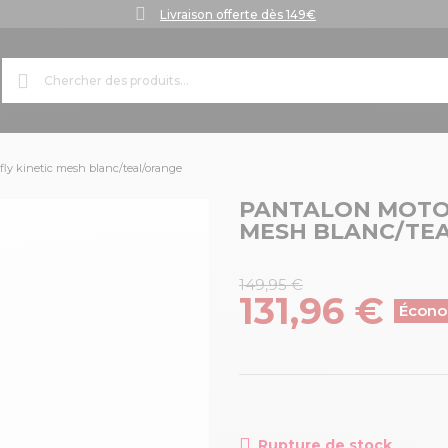
Livraison offerte dès 149€
fly kinetic mesh blanc/teal/orange
PANTALON MOTOC
MESH BLANC/TE
149,95 €
131,96 €
Écono
Rupture de stock