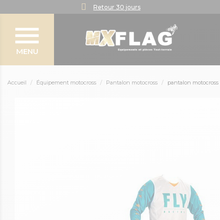
Retour 30 jours
MENU
Accueil
Équipement motocross
Pantalon motocross
pantalon motocross 