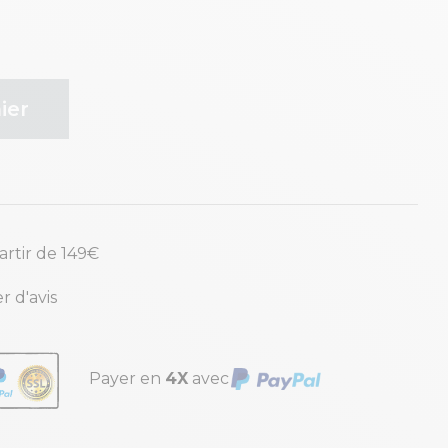
ier
partir de 149€
r d'avis
Payer en
4X
avec