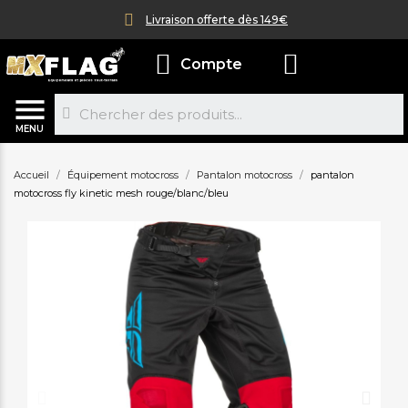
Livraison offerte dès 149€
Compte
MENU
Accueil
Équipement motocross
Pantalon motocross
pantalon
motocross fly kinetic mesh rouge/blanc/bleu