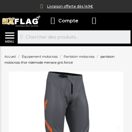
Livraison offerte dès 149€
Compte
MENU
Accueil
Équipement motocross
Pantalon motocross
pantalon
motocross thor ridemode menace gris foncé