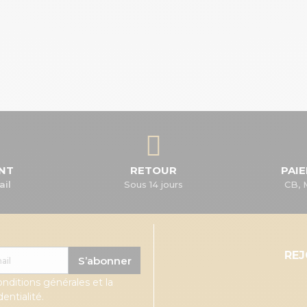
ENT
RETOUR
PAI
ail
Sous 14 jours
CB, 
RE
S’abonner
onditions générales et la
entialité.