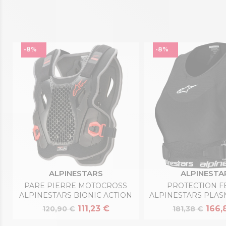
-8%
-8%
ALPINESTARS
ALPINESTA
PARE PIERRE MOTOCROSS
PROTECTION 
ALPINESTARS BIONIC ACTION
ALPINESTARS PLAS
111,23 €
166,
120,90 €
181,38 €