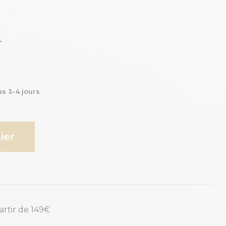
L
us 3-4 jours
ier
partir de 149€