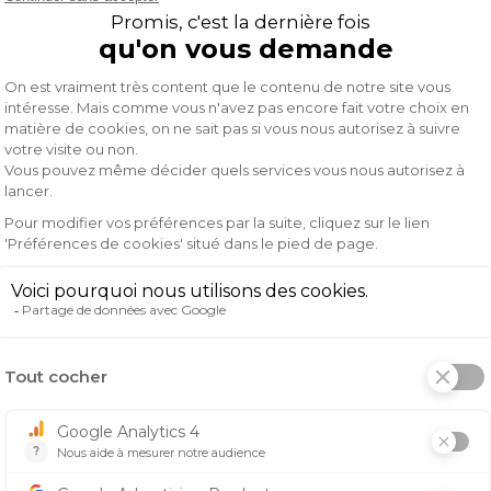
 aux chocs.
n.
/amovibles permettent au pilote un ajustement personnalisé
quipement de protection homologué aux normes exigées pa
s et ventilé grâce à ses perforations, il offre une protecti
e motocross, offrant une protection essentielle en cas de ch
nt optimale.
tion fiable.
'effort.
complète avec sa conception légère et affinée. Les renforts 
é maximale en cas de chute. La doublure confortable moulée
icace pour rester au frais pendant l'effort.