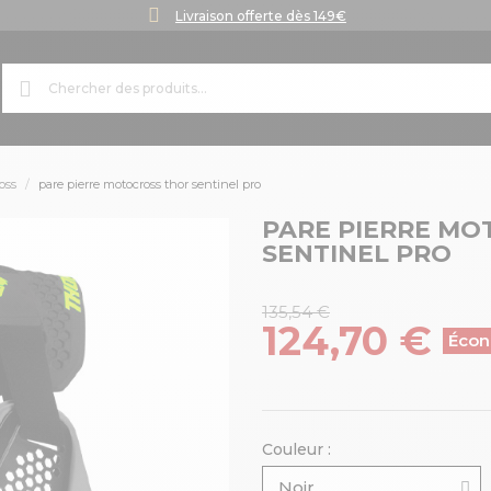
Livraison offerte dès 149€
oss
pare pierre motocross thor sentinel pro
PARE PIERRE MO
SENTINEL PRO
135,54 €
124,70 €
Écon
Couleur :