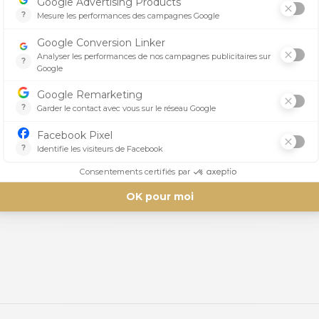
es sangles latérales élastiques offrent un ajustement perso
tien parfait du pare pierre pendant toute la durée de l'activ
eur performance en toute sécurité.
Aucun avis n'a été publié pour le moment.