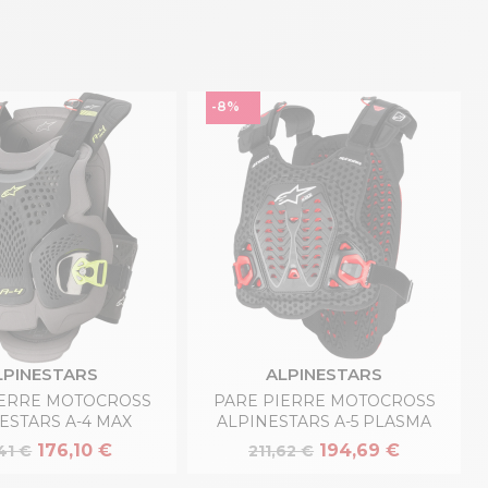
-8%
LPINESTARS
ALPINESTARS
IERRE MOTOCROSS
PARE PIERRE MOTOCROSS
ESTARS A-4 MAX
ALPINESTARS A-5 PLASMA
176,10 €
194,69 €
41 €
211,62 €