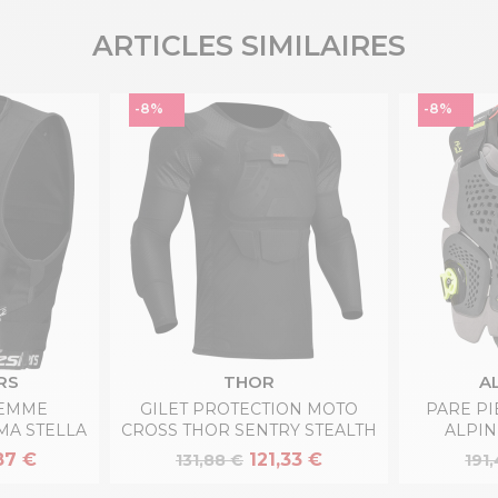
ARTICLES SIMILAIRES
-8%
-8%
RS
THOR
A
FEMME
GILET PROTECTION MOTO
PARE P
MA STELLA
CROSS THOR SENTRY STEALTH
ALPIN
87 €
121,33 €
131,88 €
191,