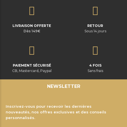
LIVRAISON OFFERTE
RETOUR
Dès 149€
Sous 14 jours
PAIEMENT SÉCURISÉ
4 FOIS
CB, Mastercard, Paypal
Sans frais
NEWSLETTER
Inscrivez-vous pour recevoir les dernières
nouveautés, nos offres exclusives et des conseils
personnalisés.