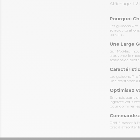
Affichage 1-21 
Pourquoi Cho
Les guidons Pro T
et aux vibration
terrains.
Une Large G
Sur MXFlag, nous
trouverez le mod
sessions de pilota
Caractérist
Les guidons Pro T
une résistance à 
Optimisez V
En choisissant u
légèreté vous off
pour dominer les 
Commandez V
Prêt à passer à l
prêt à affronter 