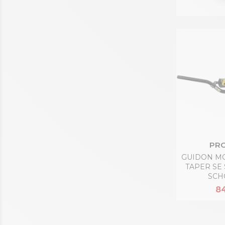
PRO
GUIDON M
TAPER SE
SCH
84