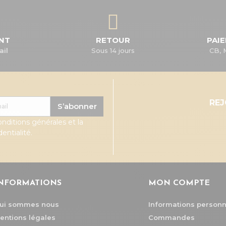
ENT
RETOUR
PAI
ail
Sous 14 jours
CB, 
RE
S’abonner
onditions générales et la
entialité.
NFORMATIONS
MON COMPTE
ui sommes nous
Informations personn
entions légales
Commandes