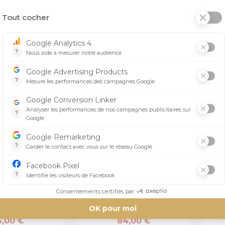
OTOCROSS PRO
GUIDON MOTOCROSS PRO
GUI
CF - SX RACE
TAPER SEVEN HEIGHT YZ
TA
0,00 €
84,00 €
 TAPER
PRO TAPER
OTOCROSS PRO
GUIDON MOTOCROSS
GUI
EVEN HEIGHT
RAPTOR À SEPT HAUTEURS
TA
MICHAEL
PRO TAPER
,00 €
84,00 €