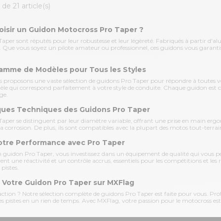
de 21 article(s)
isir un Guidon Motocross Pro Taper ?
aper sont réputés pour leur robustesse et leur légèreté. Fabriqués à partir d'al
s. Que vous soyez un pilote amateur ou professionnel, ces guidons vous garantis
amme de Modèles pour Tous les Styles
 proposons une vaste sélection de guidons Pro Taper pour répondre à toutes v
èle qui correspond parfaitement à votre style de conduite. Chaque guidon est c
ge.
iques Techniques des Guidons Pro Taper
aper se distinguent par leur diamètre variable, offrant une prise en main ergon
la corrosion. De plus, ils sont compatibles avec la plupart des motos tout-terrai
otre Performance avec Pro Taper
n guidon Pro Taper, vous investissez dans un équipement de qualité qui vous pe
rent une réactivité et un contrôle accrus, essentiels pour les compétitions et l
pistes.
otre Guidon Pro Taper sur MXFlag
'action ? Notre sélection complète de guidons Pro Taper est faite pour vous. Profi
les pistes en un rien de temps. Avec MXFlag, votre passion pour le motocross es