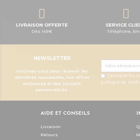
LIVRAISON OFFERTE
SERVICE CLI
Dès 149€
Téléphone, Em
NEWSLETTER
Inscrivez-vous pour recevoir les
J'accepte les c
dernières nouveautés, nos offres
politique de confid
exclusives et des conseils
personnalisés.
AIDE ET CONSEILS
I
Livraison
Q
Retours
M