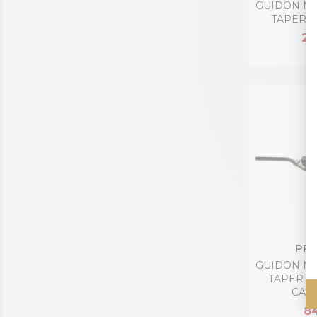
GUIDON M
TAPER A
21
PRO
GUIDON M
TAPER S
CAR
84