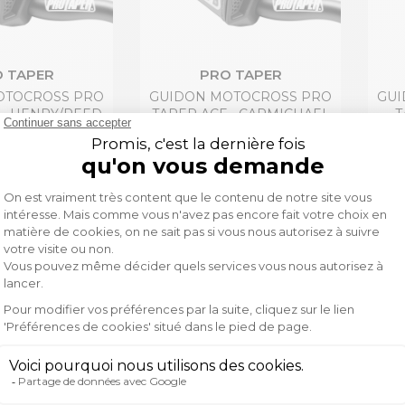
 TAPER
PRO TAPER
OTOCROSS PRO
GUIDON MOTOCROSS PRO
GUI
 - HENRY/REED
TAPER ACF - CARMICHAEL
T
0,00 €
210,00 €
 TAPER
PRO TAPER