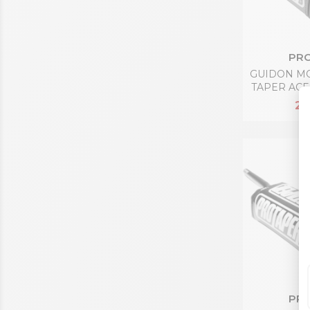
PRO
GUIDON M
TAPER ACF
21
PRO