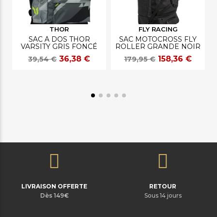
THOR
FLY RACING
SAC À DOS THOR
SAC MOTOCROSS FLY
VARSITY GRIS FONCÉ
ROLLER GRANDE NOIR
36,38 €
158,36 €
39,54 €
179,95 €
LIVRAISON OFFERTE
RETOUR
Dès 149€
Sous 14 jours