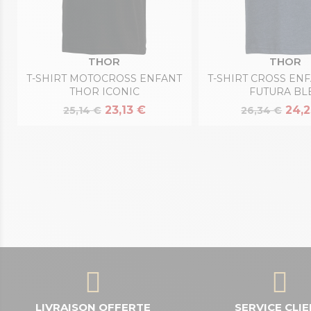
THOR
THOR
T-SHIRT MOTOCROSS ENFANT
T-SHIRT CROSS EN
THOR ICONIC
FUTURA BL
23,13 €
24,2
25,14 €
26,34 €
LIVRAISON OFFERTE
SERVICE CLI