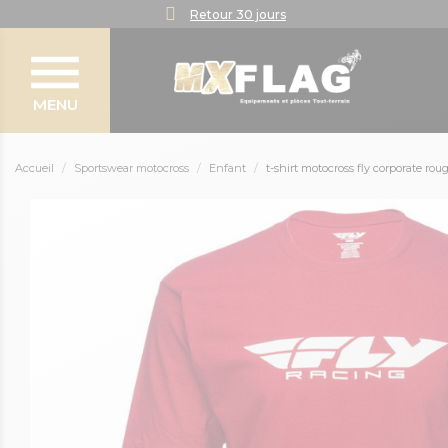
Retour 30 jours
MENU
Accueil
Sportswear motocross
Enfant
t-shirt motocross fly corporate rou