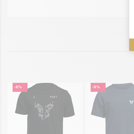
-8%
-8%