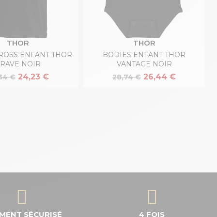
THOR
THOR
CROSS ENFANT THOR
BODIES ENFANT THOR
RAVE NOIR
VANTAGE NOIR
24,23 €
26,44 €
34 €
28,74 €
EMENT SÉCURISÉ
4 FOIS