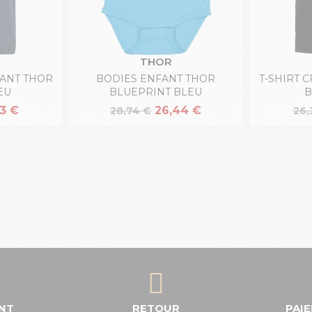
THOR
FANT THOR
BODIES ENFANT THOR
T-SHIRT 
EU
BLUEPRINT BLEU
B
3 €
26,44 €
28,74 €
26,
ENT
RETOUR
PAI