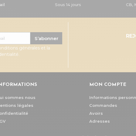
ail
Sous 14 jours
CB, 
RE
S’abonner
onditions générales et la
entialité.
NFORMATIONS
MON COMPTE
ui sommes nous
Informations personn
entions légales
Commandes
onfidentialité
Avoirs
GV
Adresses