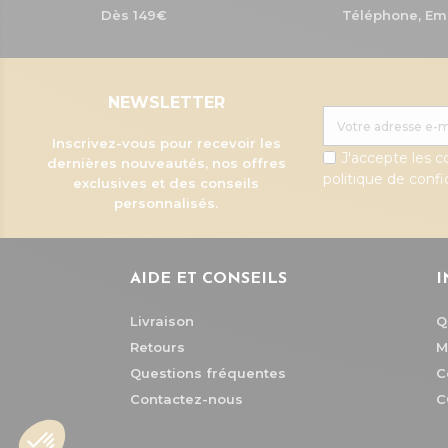
Dès 149€
Téléphone, Em
NEWSLETTER
Inscrivez-vous pour recevoir les
J'accepte les c
dernières nouveautés, nos offres
politique de confid
exclusives et des conseils
personnalisés.
AIDE ET CONSEILS
I
Livraison
Q
Retours
M
Questions fréquentes
C
Contactez-nous
C