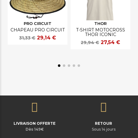
PRO CIRCUIT
THOR
CHAPEAU PRO CIRCUIT
T-SHIRT MOTOCROSS
THOR ICONIC
29,14 €
31,33 €
27,54 €
29,94 €
LIVRAISON OFFERTE
RETOUR
Dès 149€
Sous 14 jours