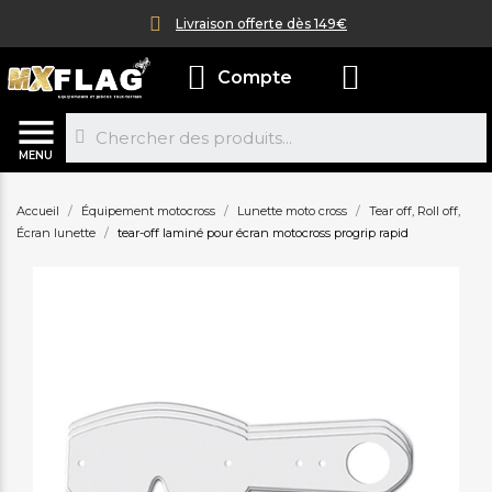
Livraison offerte dès 149€
Compte
MENU
Accueil
Équipement motocross
Lunette moto cross
Tear off, Roll off,
Écran lunette
tear-off laminé pour écran motocross progrip rapid