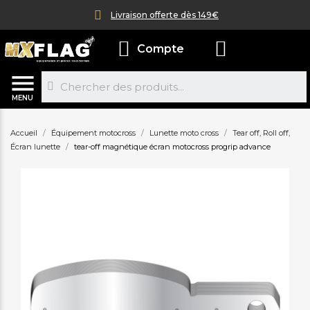
Livraison offerte dès 149€
Compte
MENU
Accueil
Équipement motocross
Lunette moto cross
Tear off, Roll off,
Écran lunette
tear-off magnétique écran motocross progrip advance