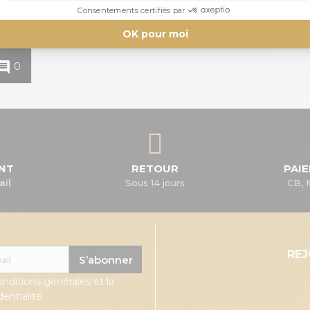
mment
0
ENT
RETOUR
PAI
ail
Sous 14 jours
CB, 
RE
S’abonner
onditions générales et la
entialité.