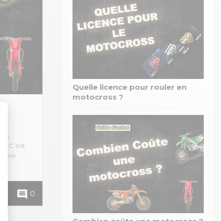
Quelle licence pour rouler en
motocross ?
des
 ? C’est
r une
comment
0