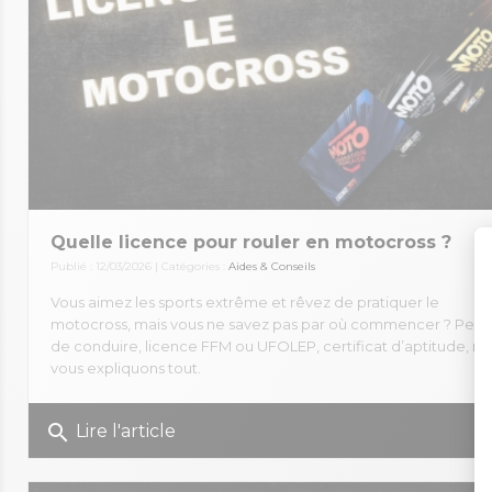
Quelle licence pour rouler en motocross ?
Publié : 12/03/2026 | Catégories :
Aides & Conseils
Vous aimez les sports extrême et rêvez de pratiquer le
motocross, mais vous ne savez pas par où commencer ? Perm
de conduire, licence FFM ou UFOLEP, certificat d’aptitude, no
vous expliquons tout.
search
co
Lire l'article