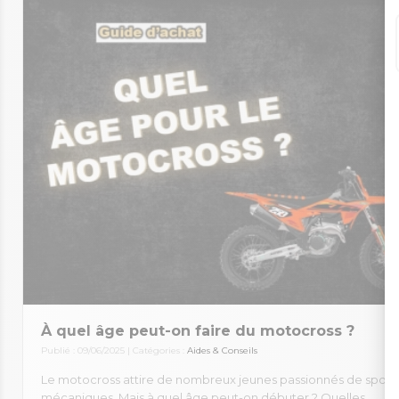
À quel âge peut-on faire du motocross ?
Publié : 09/06/2025 | Catégories :
Aides & Conseils
Le motocross attire de nombreux jeunes passionnés de sport
mécaniques. Mais à quel âge peut-on débuter ? Quelles