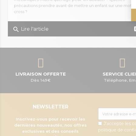
précautions prendre avant de mettre un enfant sur une moto
cross ?
search
co
Lire l'article
LIVRAISON OFFERTE
SERVICE CLI
Dès 149€
Téléphone, Em
NEWSLETTER
Inscrivez-vous pour recevoir les
J'accepte les c
dernières nouveautés, nos offres
politique de confid
exclusives et des conseils