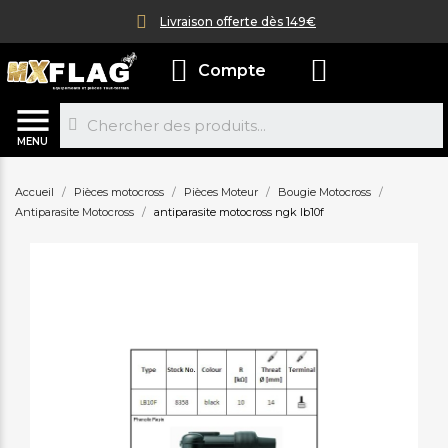
Livraison offerte dès 149€
Compte
MENU
Accueil
Pièces motocross
Pièces Moteur
Bougie Motocross
Antiparasite Motocross
antiparasite motocross ngk lb10f