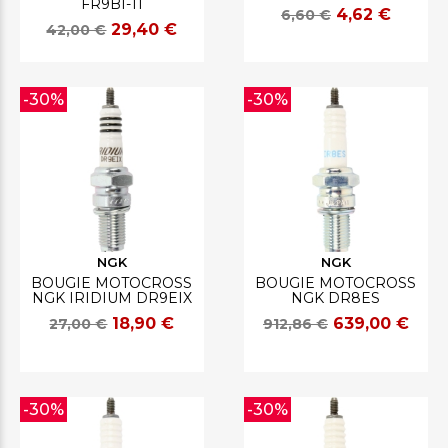
FR9BI-11
4,62 €
6,60 €
29,40 €
42,00 €
-30%
-30%
NGK
NGK
BOUGIE MOTOCROSS
BOUGIE MOTOCROSS
NGK IRIDIUM DR9EIX
NGK DR8ES
18,90 €
639,00 €
27,00 €
912,86 €
-30%
-30%