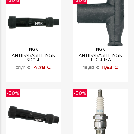
-30%
-30%
NGK
NGK
ANTIPARASITE NGK
ANTIPARASITE NGK
SD05F
TB05EMA
14,78 €
11,63 €
21,11 €
16,62 €
-30%
-30%