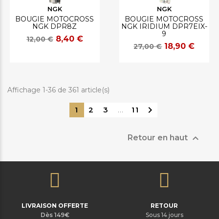
NGK
NGK
BOUGIE MOTOCROSS
BOUGIE MOTOCROSS
NGK DPR8Z
NGK IRIDIUM DPR7EIX-
9
8,40 €
12,00 €
18,90 €
27,00 €
Affichage 1-36 de 361 article(s)

1
2
3
…
11

Retour en haut
LIVRAISON OFFERTE
RETOUR
Dès 149€
Sous 14 jours