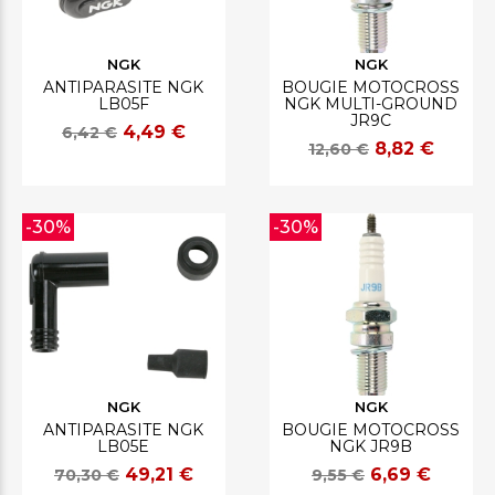
NGK
NGK
ANTIPARASITE NGK
BOUGIE MOTOCROSS
LB05F
NGK MULTI-GROUND
JR9C
4,49 €
6,42 €
8,82 €
12,60 €
-30%
-30%
NGK
NGK
ANTIPARASITE NGK
BOUGIE MOTOCROSS
LB05E
NGK JR9B
49,21 €
6,69 €
70,30 €
9,55 €