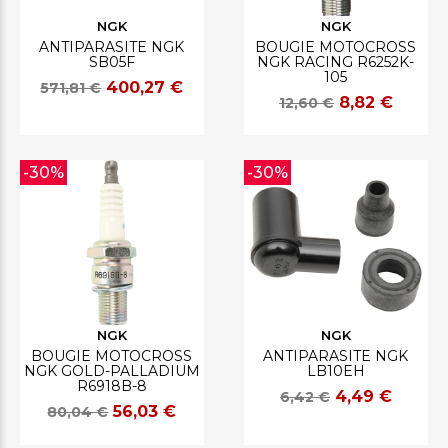
NGK
NGK
ANTIPARASITE NGK
BOUGIE MOTOCROSS
SB05F
NGK RACING R6252K-
105
400,27 €
571,81 €
8,82 €
12,60 €
-30%
-30%
NGK
NGK
BOUGIE MOTOCROSS
ANTIPARASITE NGK
NGK GOLD-PALLADIUM
LB10EH
R6918B-8
4,49 €
6,42 €
56,03 €
80,04 €