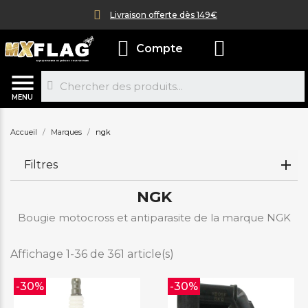
Livraison offerte dès 149€
Compte
MENU
Accueil
Marques
ngk
Filtres
NGK
Bougie motocross et antiparasite de la marque NGK
Affichage 1-36 de 361 article(s)
-30%
-30%