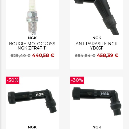
NGK
NGK
BOUGIE MOTOCROSS
ANTIPARASITE NGK
NGK ZFR4F-11
YB05F
440,58 €
458,39 €
629,40 €
654,84 €
-30%
-30%
NGK
NGK