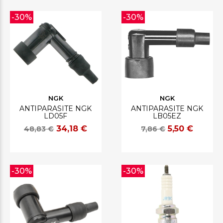
-30%
-30%
NGK
NGK
ANTIPARASITE NGK
ANTIPARASITE NGK
LD05F
LB05EZ
34,18 €
5,50 €
48,83 €
7,86 €
-30%
-30%