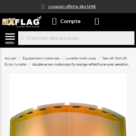
Livraison offerte dès 149€
Compte
MENU
Accueil
Équipement motocross
Lunette moto cross
Tear off, Roll off,
Écran lunette
double ecran motocross fly orange reflet/fume avec aeration