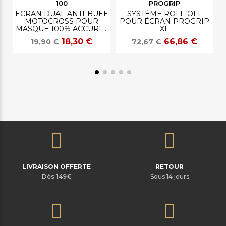
100
PROGRIP
ECRAN DUAL ANTI-BUÉE
SYSTÈME ROLL-OFF
MOTOCROSS POUR
POUR ÉCRAN PROGRIP
MASQUE 100% ACCURI 2
XL
/ STRATA 2 / RACECRAFT
18,30 €
66,86 €
19,90 €
72,67 €
2
LIVRAISON OFFERTE
RETOUR
Dès 149€
Sous 14 jours