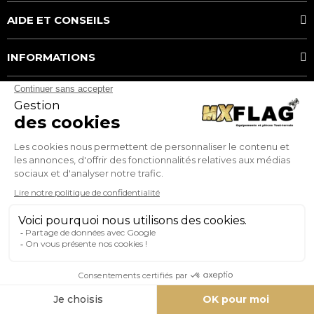
AIDE ET CONSEILS
INFORMATIONS
MOYENS DE PAIEMENT
MX FLAG
Service client
Téléphone:
0782185404
E-mail: serviceclient@mxflag.com
© 2026 - mxflag.com - Tous droits réservés