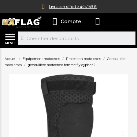
Livraison offerte dès 149€
Compte
MENU
Accueil
Équipement motocross
Protection moto cross
Genouillère
moto cross
genouillère motocross femme fly cypher 2