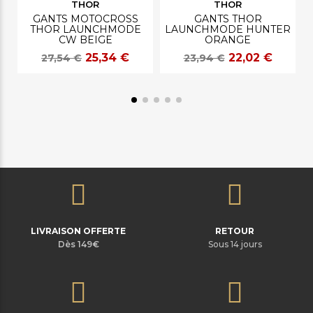
THOR
THOR
GANTS MOTOCROSS
GANTS THOR
THOR LAUNCHMODE
LAUNCHMODE HUNTER
CW BEIGE
ORANGE
25,34 €
22,02 €
27,54 €
23,94 €
LIVRAISON OFFERTE
RETOUR
Dès 149€
Sous 14 jours