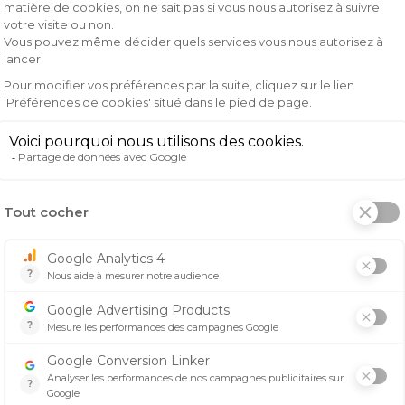
s de motocross
ur les pistes
conçus pour offrir un confort optimal lors de vos sessions d
rottements pour éviter les ampoules.
ique du motocross. Les gants Fly Kinetic offrent une protec
té et de repousser vos limites en toute confiance.
ic Noir/Dark Teal arborent un design élégant et moderne. Av
r les pistes de motocross.