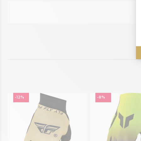
-12%
-8%