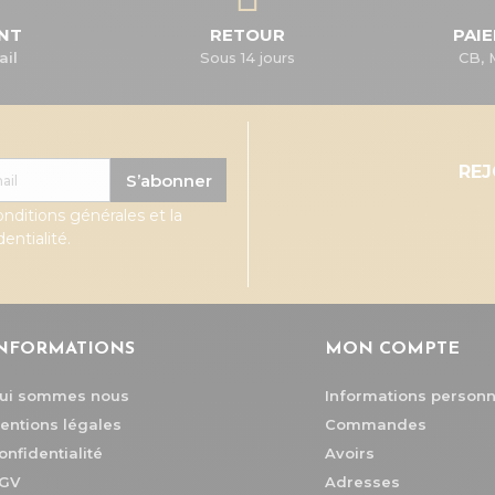
ENT
RETOUR
PAI
ail
Sous 14 jours
CB, 
RE
S’abonner
onditions générales et la
entialité.
NFORMATIONS
MON COMPTE
ui sommes nous
Informations personn
entions légales
Commandes
onfidentialité
Avoirs
GV
Adresses