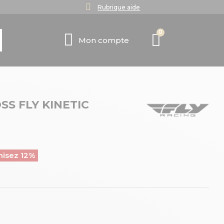
Rubrique aide
Mon compte
S FLY KINETIC
isez 12%