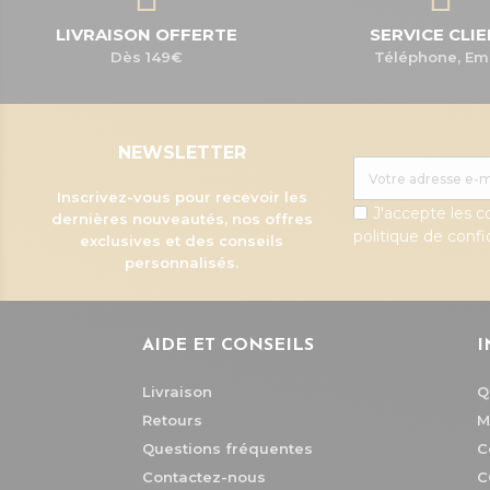
LIVRAISON OFFERTE
SERVICE CLI
Dès 149€
Téléphone, Em
NEWSLETTER
Inscrivez-vous pour recevoir les
J'accepte les c
dernières nouveautés, nos offres
politique de confid
exclusives et des conseils
personnalisés.
AIDE ET CONSEILS
I
Livraison
Q
Retours
M
Questions fréquentes
C
Contactez-nous
C