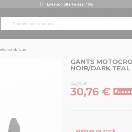
Livraison offerte dès 149€
etic noir/dark teal
GANTS MOTOCROS
NOIR/DARK TEAL
34,96 €
30,76 €
Économ
Rupture de stock