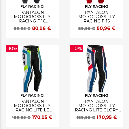
FLY RACING
FLY RACING
PANTALON
PANTALON
MOTOCROSS FLY
MOTOCROSS FLY
RACING F-16
RACING F-16
NOIR/BLANC
ROUGE/NOIR/BLANC
80,96 €
80,96 €
89,95 €
89,95 €
-10%
-10%
FLY RACING
FLY RACING
PANTALON
PANTALON
MOTOCROSS FLY
MOTOCROSS FLY
RACING LITE LE
RACING LITE GLORY
CURRENT EDITION
EDITION SPECIALE
170,95 €
170,95 €
189,95 €
189,95 €
LIMITEE
ROUGE/BLANC/BLEU
BLANC/LIME/BLEU