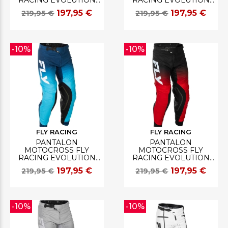
RACING EVOLUTION
RACING EVOLUTION
DST DBK
DST SPARK EDITION
197,95 €
197,95 €
219,95 €
219,95 €
NOIR/BLANC/ROUGE
SPECIALE
NOIR/ARGENT
-10%
-10%
FLY RACING
FLY RACING
PANTALON
PANTALON
MOTOCROSS FLY
MOTOCROSS FLY
RACING EVOLUTION
RACING EVOLUTION
DST BLEU/BLANC
DST
197,95 €
197,95 €
219,95 €
219,95 €
ROUGE/NOIR/BLANC
-10%
-10%