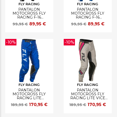
FLY RACING
FLY RACING
PANTALON
PANTALON
MOTOCROSS FLY
MOTOCROSS FLY
RACING F-16
RACING F-16
NOIR/BLANC
BLANC/DARK
89,95 €
89,95 €
99,95 €
99,95 €
BLEU/JAUNE
-10%
-10%
FLY RACING
FLY RACING
PANTALON
PANTALON
MOTOCROSS FLY
MOTOCROSS FLY
RACING LITE
RACING LITE VICE
BLEU/BLANC/NOIR
LIGHT
170,95 €
170,95 €
189,95 €
189,95 €
GRIS/ROSE/CORAIL