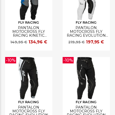
FLY RACING
FLY RACING
PANTALON
PANTALON
MOTOCROSS FLY
MOTOCROSS FLY
RACING KINETIC
RACING EVOLUTION
BLEU/GRIS/NOIR
DST LE FLASH
134,96 €
197,95 €
149,95 €
219,95 €
BLANC/ARGENT
-10%
-10%
FLY RACING
FLY RACING
PANTALON
PANTALON
MOTOCROSS FLY
MOTOCROSS FLY