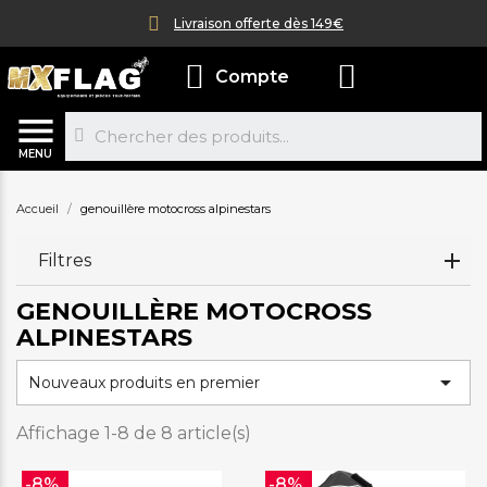
Livraison offerte dès 149€
Compte
MENU
Accueil
genouillère motocross alpinestars
Filtres
GENOUILLÈRE MOTOCROSS
ALPINESTARS

Nouveaux produits en premier
Affichage 1-8 de 8 article(s)
-8%
-8%