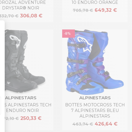
OROZAL ADVENTURE
10 ENDURO ORANGE
DRYSTAR® NOIR
649,32 €
705,78 €
306,08 €
332,70 €
-8%
ALPINESTARS
ALPINESTARS
TES ALPINESTARS TECH
BOTTES MOTOCROSS TECH
3 ENDURO NOIR
7 ALPINESTARS BLEU
ALPINESTARS
250,33 €
272,10 €
426,64 €
463,74 €