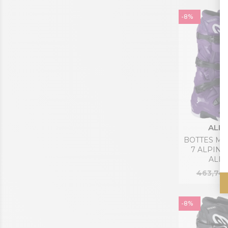
-8%
ALPI
BOTTES MO
7 ALPINE
ALPI
463,74 
-8%