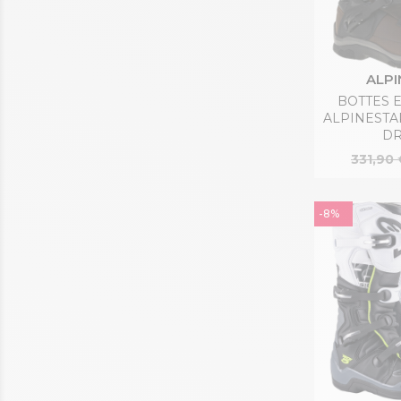
ALPI
BOTTES 
ALPINESTA
DR
331,90 
-8%