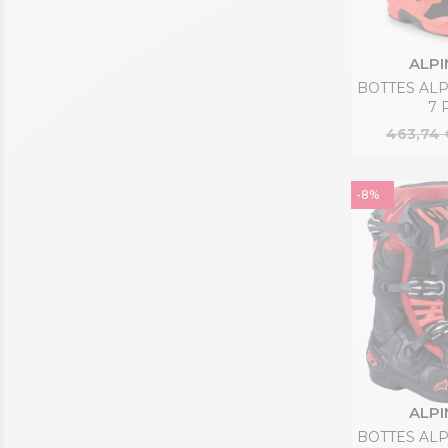
ALPI
BOTTES AL
7 
463,74 
-8%
ALPI
BOTTES AL