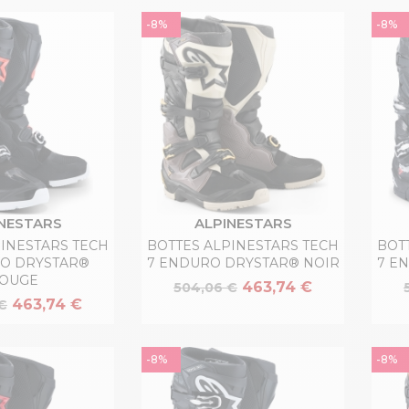
-8%
-8%
NESTARS
ALPINESTARS
PINESTARS TECH
BOTTES ALPINESTARS TECH
BOT
O DRYSTAR®
7 ENDURO DRYSTAR® NOIR
7 E
OUGE
463,74 €
504,06 €
463,74 €
€
-8%
-8%