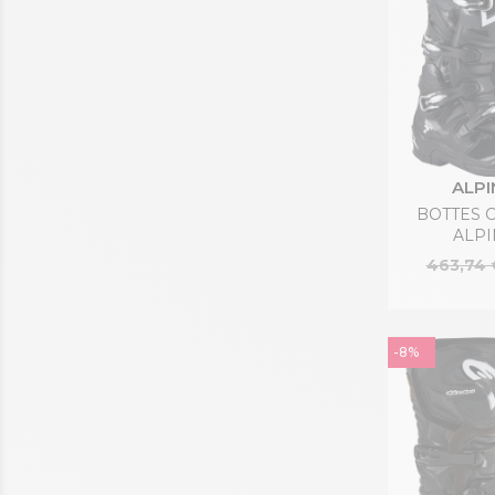
ALPI
BOTTES 
ALPI
463,74 
-8%