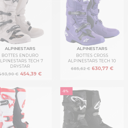
ALPINESTARS
ALPINESTARS
BOTTES ENDURO
BOTTES CROSS
LPINESTARS TECH 7
ALPINESTARS TECH 10
DRYSTAR
630,77 €
685,62 €
454,39 €
493,90 €
-8%