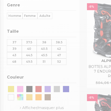
Genre
-8%
Homme
Femme
Adulte
Taille
37
37.5
38
38.5
39
40
40.5
42
43
44.5
45.5
47
ALPI
48
49.5
51
52
BOTTES AL
7 ENDUR
R
Couleur
504,06 
-8%
Afficher/masquer plus