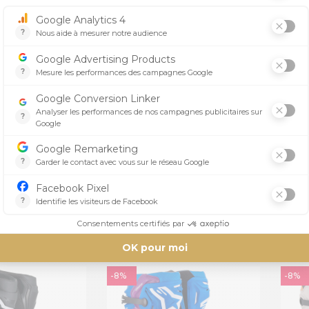
-8%
-8%
NESTARS
ALPINESTARS
TOCROSS TECH
BOTTES MOTOCROSS TECH
BOT
STARS VIOLET
7 DIVA ALPINESTARS ROSE
7
NESTARS
ALPINESTARS
R
426,64 €
426,64 €
€
463,74 €
-8%
-8%