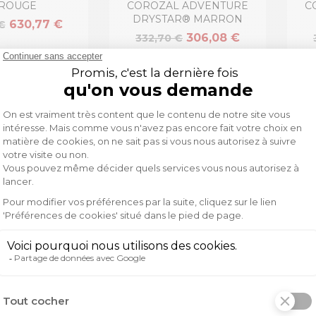
 ROUGE
COROZAL ADVENTURE
C
DRYSTAR® MARRON
630,77 €
€
306,08 €
332,70 €
-8%
-8%
NESTARS
ALPINESTARS
PINESTARS TECH
BOTTES ALPINESTARS TECH
BOT
DURO NOIR
10 ENDURO ROUGE
649,32 €
649,32 €
€
705,78 €