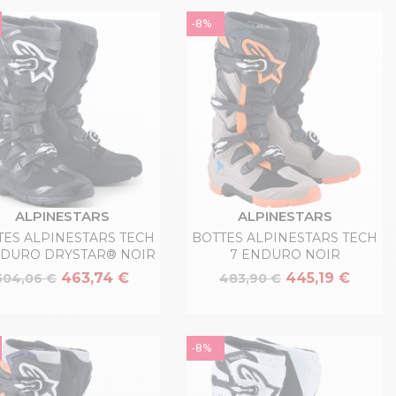
-8%
ALPINESTARS
ALPINESTARS
TES ALPINESTARS TECH
BOTTES ALPINESTARS TECH
NDURO DRYSTAR® NOIR
7 ENDURO NOIR
463,74 €
445,19 €
504,06 €
483,90 €
-8%