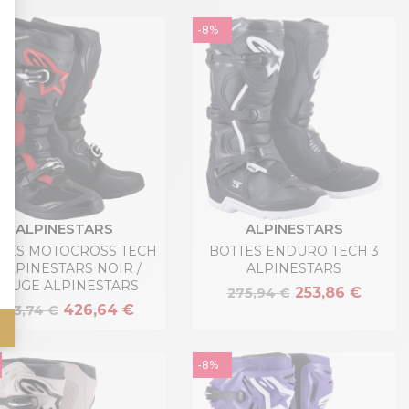
-8%
ALPINESTARS
ALPINESTARS
TES MOTOCROSS TECH
BOTTES ENDURO TECH 3
 ALPINESTARS NOIR /
ALPINESTARS
OUGE ALPINESTARS
253,86 €
275,94 €
426,64 €
463,74 €
-8%