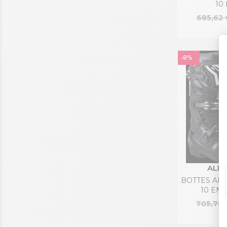
10
685,62 
-8%
ALPI
BOTTES AL
10 EN
705,78 