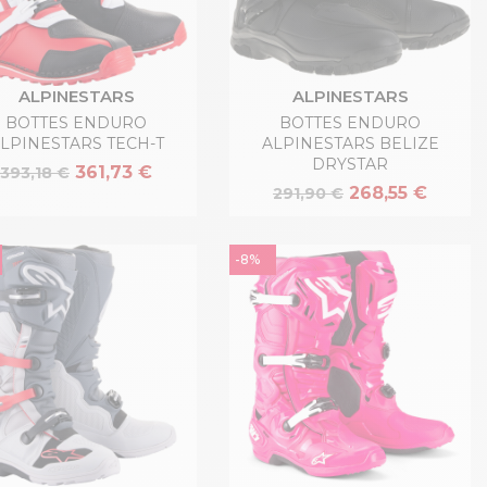
ALPINESTARS
ALPINESTARS
BOTTES ENDURO
BOTTES ENDURO
LPINESTARS TECH-T
ALPINESTARS BELIZE
DRYSTAR
361,73 €
393,18 €
268,55 €
291,90 €
-8%