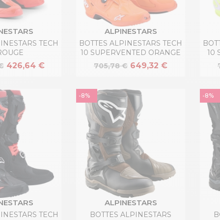
NESTARS
ALPINESTARS
PINESTARS TECH
BOTTES ALPINESTARS TECH
BOT
ROUGE
10 SUPERVENTED ORANGE
10
426,64 €
649,32 €
€
705,78 €
-8%
-8%
NESTARS
ALPINESTARS
PINESTARS TECH
BOTTES ALPINESTARS
B