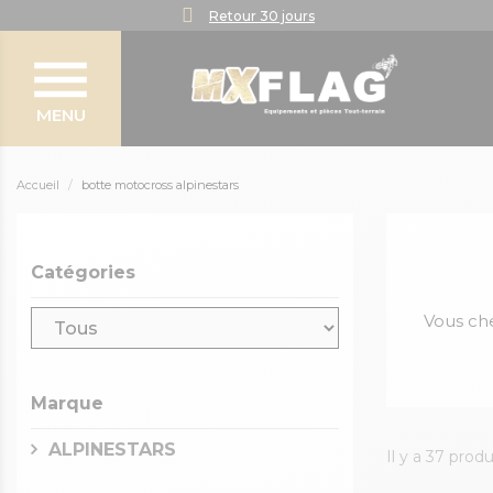
Retour 30 jours
MENU
Accueil
botte motocross alpinestars
Catégories
Vous che
Marque
ALPINESTARS
Il y a 37 produ