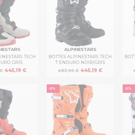
NESTARS
ALPINESTARS
PINESTARS TECH
BOTTES ALPINESTARS TECH
BOT
DURO GRIS
7 ENDURO NOIR/GRIS
445,19 €
445,19 €
 €
483,90 €
-8%
-8%