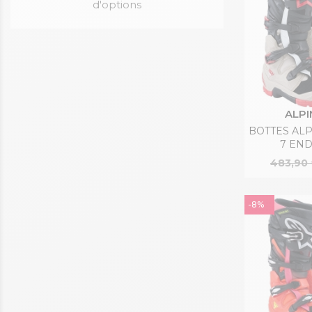
d'options
ALPI
BOTTES AL
7 EN
483,90
-8%