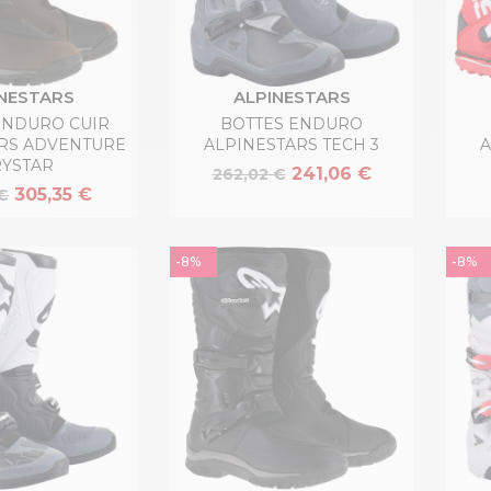
NESTARS
ALPINESTARS
ENDURO CUIR
BOTTES ENDURO
RS ADVENTURE
ALPINESTARS TECH 3
A
YSTAR
241,06 €
262,02 €
305,35 €
€
-8%
-8%